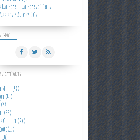
 Rallycars - Rallycars célèbres
arbirds / Avions 2GM
VEZ-MOI
S / CATÉGORIES
e Moto
(48)
que
(41)
(38)
it
(33)
s Couleur
(24)
ique
(13)
e
(10)