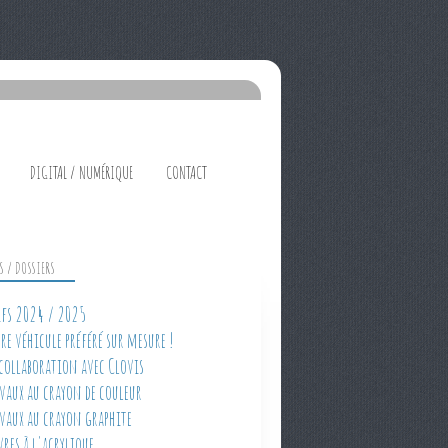
DIGITAL / NUMÉRIQUE
CONTACT
ES / DOSSIERS
rifs 2024 / 2025
tre véhicule préféré sur mesure !
 collaboration avec Clovis
avaux au crayon de couleur
avaux au crayon graphite
vres à l'acrylique