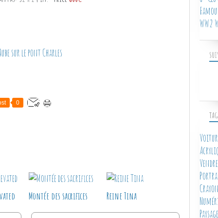
Famous
WW2 W
SUI
st
0
TAG
Voitur
Acryli
Vendre
Portra
Crayon
vated
Montée des sacrifices
Reine Tina
Numér
Paysag