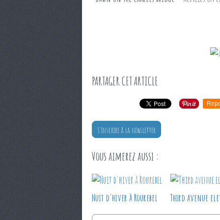
PARTAGER CET ARTICLE
Repo
S'inscrire à la newsletter
Vous aimerez aussi :
Nuit d'hiver à Rourebel
Third avenue ele