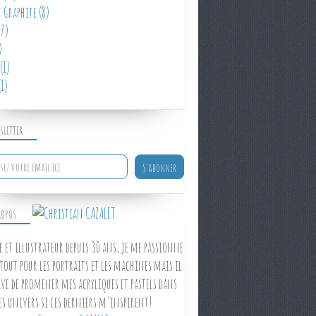
 Graphite
(8)
7)
)
(1)
1)
SLETTER
ROPOS
e et illustrateur depuis 30 ans, je me passionne
tout pour les portraits et les machines mais il
ve de promener mes acryliques et pastels dans
es univers si ces derniers m'inspirent!