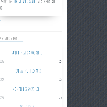
 profil de
Christian CAZALET
sur le portail
og
S AIMEREZ AUSSI :
Nuit d'hiver à Rourebel
/2024
Third avenue elevated
/2024
Montée des sacrifices
/2023