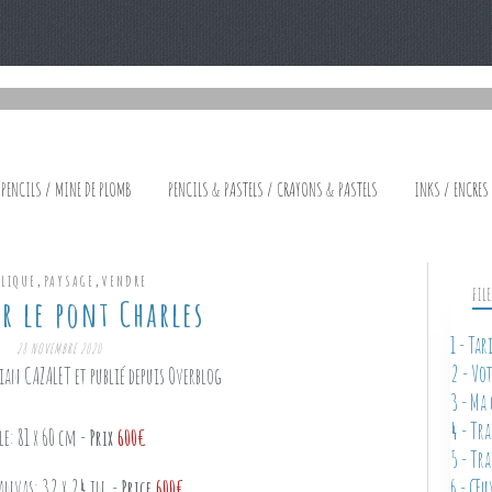
 PENCILS / MINE DE PLOMB
PENCILS & PASTELS / CRAYONS & PASTELS
INKS / ENCRES
,
,
YLIQUE
PAYSAGE
VENDRE
FIL
r le pont Charles
1 - Ta
28 NOVEMBRE 2020
2 - Vo
ian CAZALET et publié depuis Overblog
3 - Ma
4 - Tr
le: 81 x 60 cm -
Prix
600€
5 - Tr
anvas: 32 x 24 in. -
Price
600€
6 - Œu