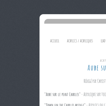
ACCUEIL
ACRYLICS / ACRYLIQUES
LEAD
ACR
Aube su
Rédigé par Christ
"Aube sur le pont Charles"
- Acrylique sur toi
"Dawn on the Charles bridge"
- Acrylics on c