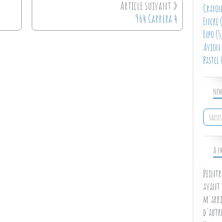
Crayon
964 Carrera 4
Encre
(
Expo
(5
Avion
Pastel
(
NEW
À P
Peintr
avant 
m'arri
d'autr