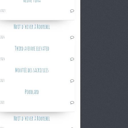
Reine Tina
/2023
Nuit d'hiver à Rourebel
/2024
Third avenue elevated
/2024
Montée des sacrifices
/2023
Poudlard
/2021
Nuit d'hiver à Rourebel