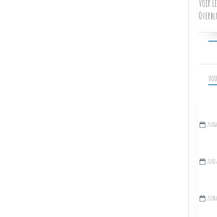
Voir le
Overbl
VOU
25/10
21/02
21/08