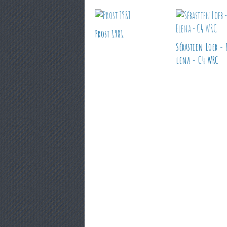
Prost 1981
Sébastien Loeb - 
lena - C4 WRC