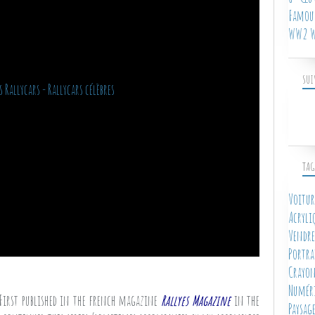
Famous
WW2 W
SUI
TAG
Voitur
Acryli
Vendre
Portra
Crayon
Numér
 First published in the french magazine
Rallyes Magazine
in the
Paysag