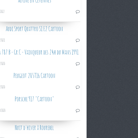
Alpine en Cévennes
/2022
Audi Sport Quattro S1 E2 Cartoon
/2021
 787 B - Gr.C - Vainqueur des 24h du Mans 1991
/2020
Peugeot 205T16 Cartoon
/2020
Porsche 917 "Cartoon"
/2020
Nuit d'hiver à Rourebel