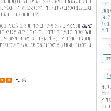
 I continued this series (sometimes accompanied by my accomplice
Crayon
 models that are close to my heart. Prints will soon be available
Encre
(
themed posters - in progress)
Expo
(5
Avion
riques. Publiés dans un premier temps dans le magazine
Rallyes
Pastel
(
rer des Hors Series, j'ai continué cette série (parfois accompagné
ropre compte en dessinant des modèles qui me tiennent à cœur.
nité au format A4 ou sous forme de posters à thème - en cours de
NEW
À P
st
0
Peintr
avant 
m'arri
d'autr