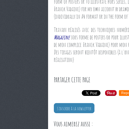
form of posters or to illustrate Hors Series,
Franck Vadaine) for my own account by drawing
(individually in A4 format or in the form of 
Travaux réalisés avec des techniques numé
Magazine
sous forme de posters ou pour illust
de mon complice Franck Vadaine) pour mon p
Des tirages seront bientôt disponibles (à l'u
réalisation)
PARTAGER CETTE PAGE
Repo
S'inscrire à la newsletter
Vous aimerez aussi :