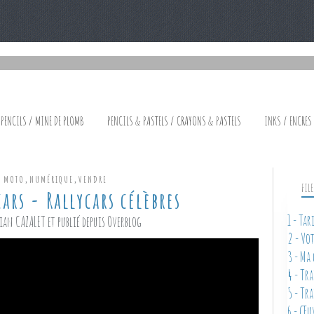
 PENCILS / MINE DE PLOMB
PENCILS & PASTELS / CRAYONS & PASTELS
INKS / ENCRES
,
,
E MOTO
NUMÉRIQUE
VENDRE
FIL
ars - Rallycars célèbres
1 - Ta
ian CAZALET et publié depuis Overblog
2 - Vo
3 - Ma
4 - Tr
5 - Tr
6 - Œu