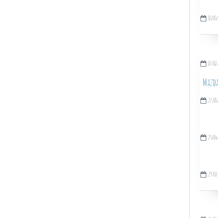
05/05
07/02
Mazda
27/05
25/04
29/03