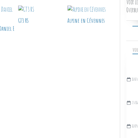
Voir le
Overbl
GT3 RS
Alpine en Cévennes
Daniel E
VOU
18/07
23/10
01/09