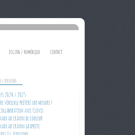
DIGITAL / NUMÉRIQUE
CONTACT
ES / DOSSIERS
rifs 2024 / 2025
tre véhicule préféré sur mesure !
 collaboration avec Clovis
avaux au crayon de couleur
avaux au crayon graphite
vres à l'acrylique