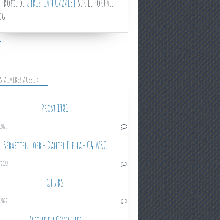
 profil de
Christian CAZALET
sur le portail
og
S AIMEREZ AUSSI :
Prost 1981
/2023
Sébastien Loeb - Daniel Elena - C4 WRC
/2022
GT3 RS
/2022