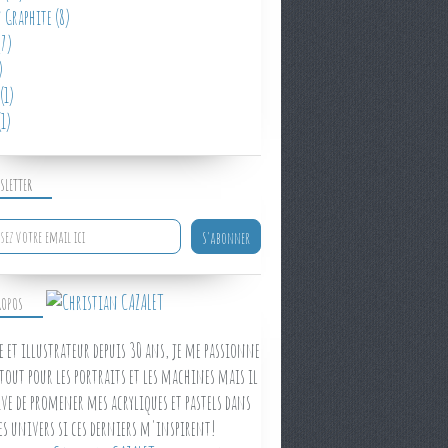
 Graphite
(8)
7)
)
(1)
1)
SLETTER
ROPOS
e et illustrateur depuis 30 ans, je me passionne
tout pour les portraits et les machines mais il
ve de promener mes acryliques et pastels dans
es univers si ces derniers m'inspirent!