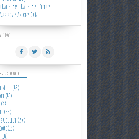
 Rallycars - Rallycars célèbres
arbirds / Avions 2GM
VEZ-MOI
S / CATÉGORIES
e Moto
(48)
que
(41)
(38)
it
(33)
s Couleur
(24)
ique
(13)
e
(10)