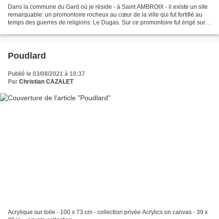
Dans la commune du Gard où je réside - à Saint AMBROIX - il existe un site
remarquable: un promontoire rocheux au cœur de la ville qui fut fortifié au
temps des guerres de religions: Le Dugas. Sur ce promontoire fut érigé sur
les ruines de constructions...
Poudlard
Publié le 03/08/2021 à 10:37
Par
Christian CAZALET
Acrylique sur toile - 100 x 73 cm - collection privée Acrylics on canvas - 39 x