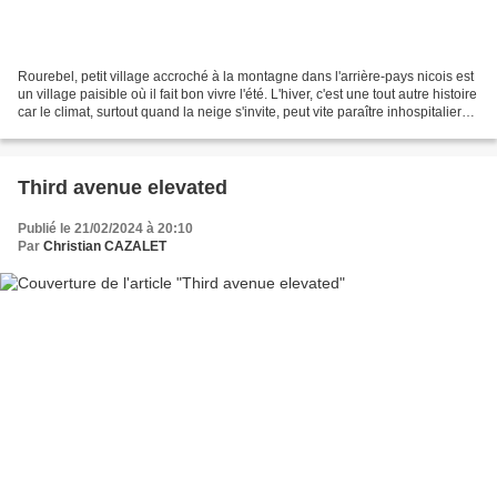
Rourebel, petit village accroché à la montagne dans l'arrière-pays nicois est
un village paisible où il fait bon vivre l'été. L'hiver, c'est une tout autre histoire
car le climat, surtout quand la neige s'invite, peut vite paraître inhospitalier
mais...
Third avenue elevated
Publié le 21/02/2024 à 20:10
Par
Christian CAZALET