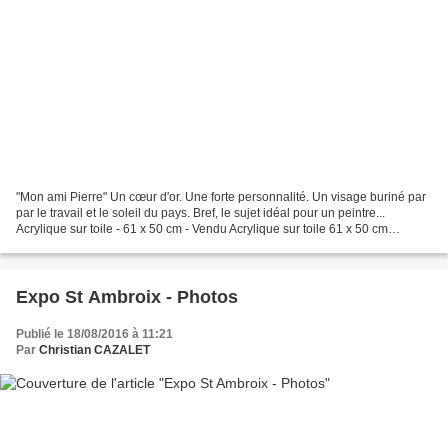
"Mon ami Pierre" Un cœur d'or. Une forte personnalité. Un visage buriné par
par le travail et le soleil du pays. Bref, le sujet idéal pour un peintre...
Acrylique sur toile - 61 x 50 cm - Vendu Acrylique sur toile 61 x 50 cm
Acrylics on canvas 24 x 19,6...
Expo St Ambroix - Photos
Publié le 18/08/2016 à 11:21
Par
Christian CAZALET