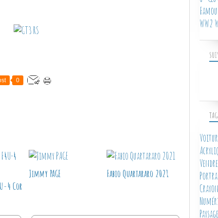
Famous
WW2 W
SUI
st
0
TAG
Voitur
Acryli
Vendre
Jimmy PAGE
Fabio Quartararo 2021
Portra
4U-4 Cor
Crayon
Numér
Paysag