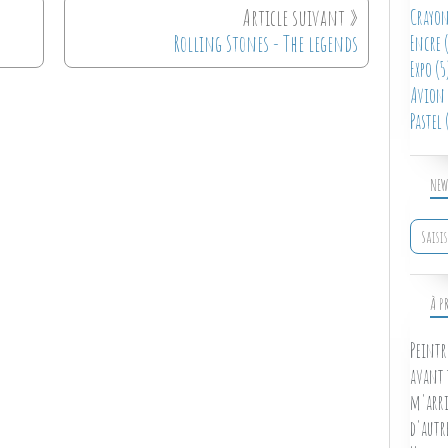
Crayon
Rolling Stones - The legends
Encre
(
Expo
(5
Avion
Pastel
(
NEW
À P
Peintr
avant 
m'arri
d'autr