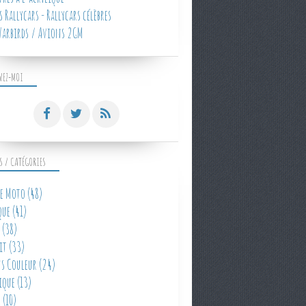
 Rallycars - Rallycars célèbres
arbirds / Avions 2GM
VEZ-MOI
S / CATÉGORIES
e Moto
(48)
que
(41)
(38)
it
(33)
s Couleur
(24)
ique
(13)
e
(10)