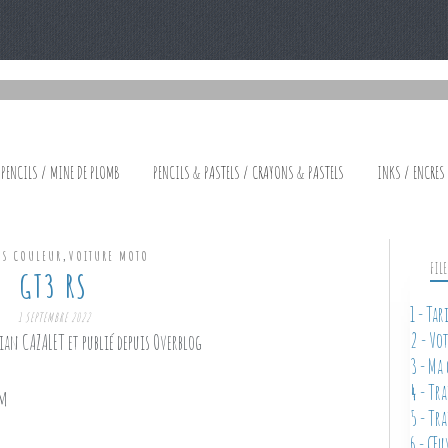
 PENCILS / MINE DE PLOMB
PENCILS & PASTELS / CRAYONS & PASTELS
INKS / ENCRES
,
NS COULEUR
VOITURE MOTO
FIL
GT3 RS
1 - Ta
1 SEPTEMBRE 2022
2 - Vo
ian CAZALET et publié depuis Overblog
3 - Ma
4 - Tr
cm
5 - Tr
6 - Œu