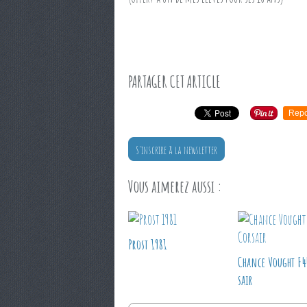
PARTAGER CET ARTICLE
Repo
S'inscrire à la newsletter
Vous aimerez aussi :
Prost 1981
Chance Vought F
sair