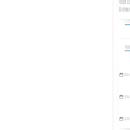
Voir le
Overbl
VOU
18/07
28/02
16/02