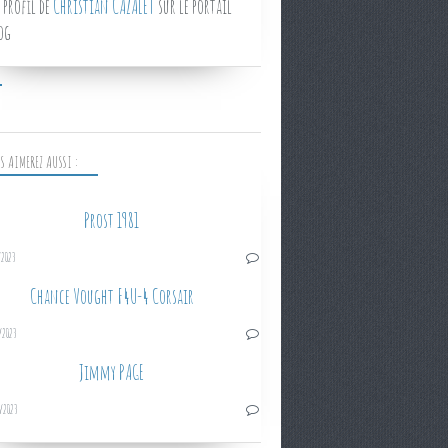
 profil de
Christian CAZALET
sur le portail
og
S AIMEREZ AUSSI :
Prost 1981
/2023
Chance Vought F4U-4 Corsair
/2023
Jimmy PAGE
/2023