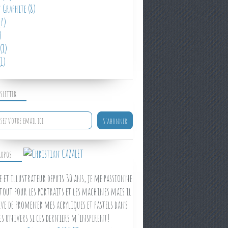
 Graphite
(8)
7)
)
(1)
1)
SLETTER
ROPOS
e et illustrateur depuis 30 ans, je me passionne
tout pour les portraits et les machines mais il
ve de promener mes acryliques et pastels dans
es univers si ces derniers m'inspirent!