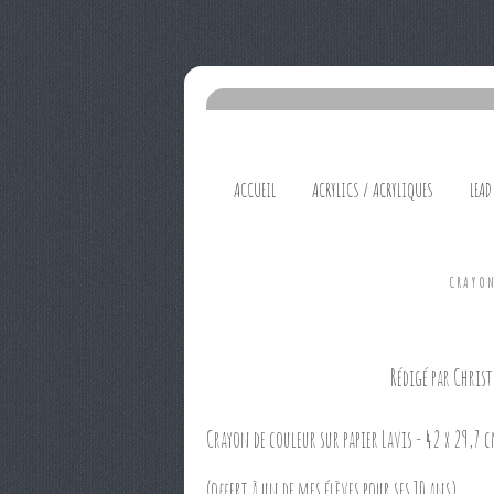
ACCUEIL
ACRYLICS / ACRYLIQUES
LEAD
CRAYO
Rédigé par Christ
Crayon de couleur sur papier Lavis - 42 x 29,7 
(offert à un de mes élèves pour ses 10 ans)