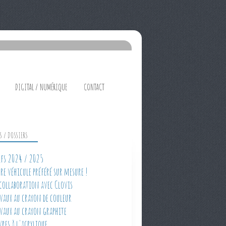
DIGITAL / NUMÉRIQUE
CONTACT
ES / DOSSIERS
rifs 2024 / 2025
tre véhicule préféré sur mesure !
 collaboration avec Clovis
avaux au crayon de couleur
avaux au crayon graphite
vres à l'acrylique