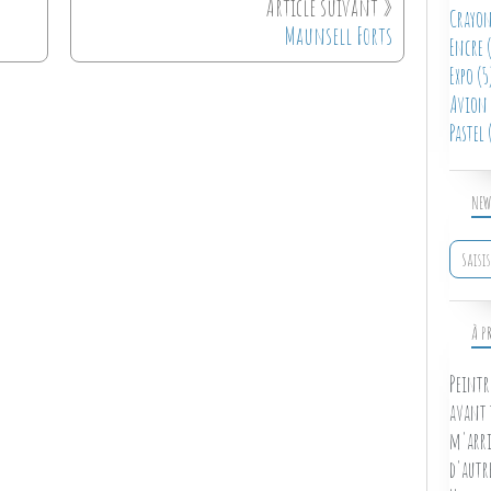
Crayon
Maunsell Forts
Encre
(
Expo
(5
Avion
Pastel
(
NEW
À P
Peintr
avant 
m'arri
d'autr