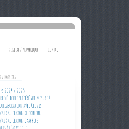
DIGITAL / NUMÉRIQUE
CONTACT
ES / DOSSIERS
rifs 2024 / 2025
tre véhicule préféré sur mesure !
 collaboration avec Clovis
avaux au crayon de couleur
avaux au crayon graphite
vres à l'acrylique