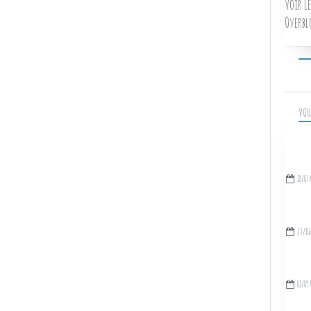
Voir le
Overbl
VOU
18/07
23/10
01/09