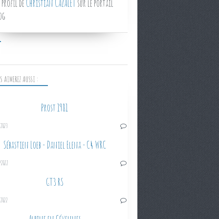
 profil de
Christian CAZALET
sur le portail
og
S AIMEREZ AUSSI :
Prost 1981
/2023
Sébastien Loeb - Daniel Elena - C4 WRC
/2022
GT3 RS
/2022