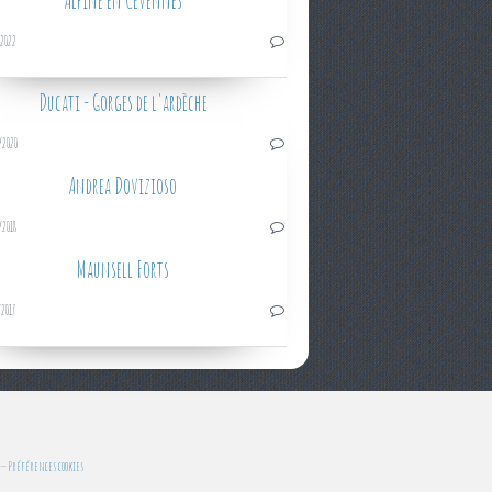
Alpine en Cévennes
/2022
Ducati - Gorges de l'ardèche
/2020
Andrea Dovizioso
/2018
Maunsell Forts
/2017
Préférences cookies