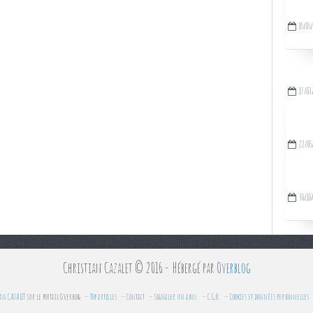
05/05
17/03
22/05
30/10
Christian Cazalet © 2016 - Hébergé par
Overblog
an CAZALET
sur le portail Overblog
Top articles
Contact
Signaler un abus
C.G.U.
Cookies et données personnelles