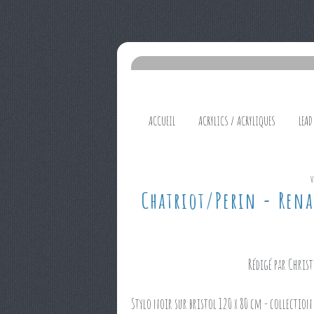
ACCUEIL
ACRYLICS / ACRYLIQUES
LEAD
Chatriot/Perin - Rena
Rédigé par Christ
Stylo noir sur bristol 120 x 80 cm - collection 