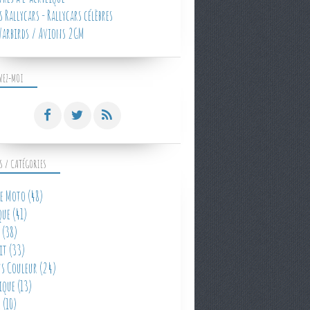
 Rallycars - Rallycars célèbres
arbirds / Avions 2GM
VEZ-MOI
S / CATÉGORIES
e Moto
(48)
que
(41)
(38)
it
(33)
s Couleur
(24)
ique
(13)
e
(10)