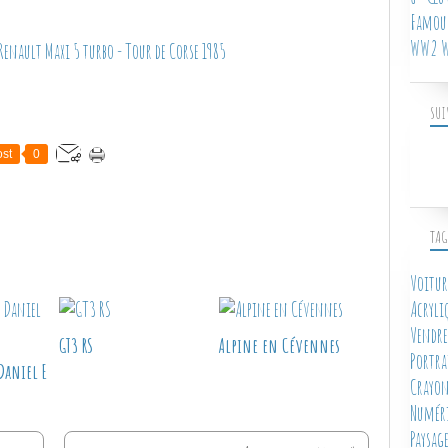
Famous
WW2 W
SUI
st
0
TAG
Voitur
Acryli
Vendre
GT3 RS
Alpine en Cévennes
Portra
Daniel E
Crayon
Numér
Paysag