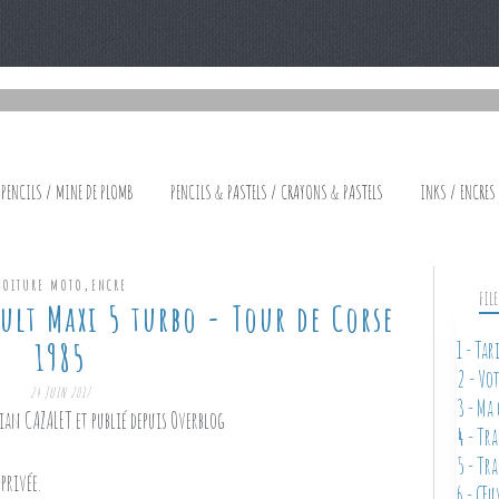
 PENCILS / MINE DE PLOMB
PENCILS & PASTELS / CRAYONS & PASTELS
INKS / ENCRES
,
VOITURE MOTO
ENCRE
FIL
ult Maxi 5 turbo - Tour de Corse
1985
1 - Ta
2 - Vo
24 JUIN 2017
3 - Ma
ian CAZALET et publié depuis Overblog
4 - Tr
5 - Tr
privée.
6 - Œu