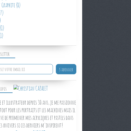
 Graphite
(8)
7)
)
(1)
1)
SLETTER
ROPOS
e et illustrateur depuis 30 ans, je me passionne
tout pour les portraits et les machines mais il
ve de promener mes acryliques et pastels dans
es univers si ces derniers m'inspirent!