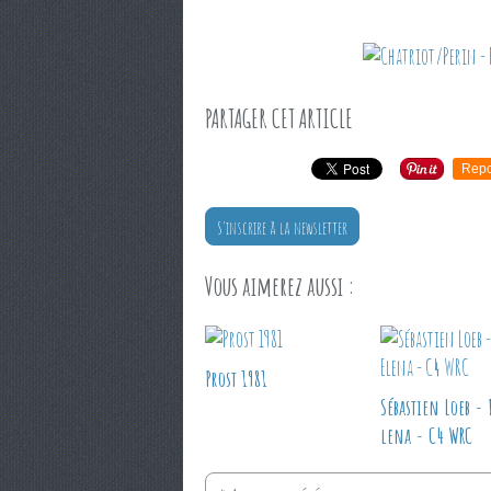
PARTAGER CET ARTICLE
Repo
S'inscrire à la newsletter
Vous aimerez aussi :
Prost 1981
Sébastien Loeb - 
lena - C4 WRC