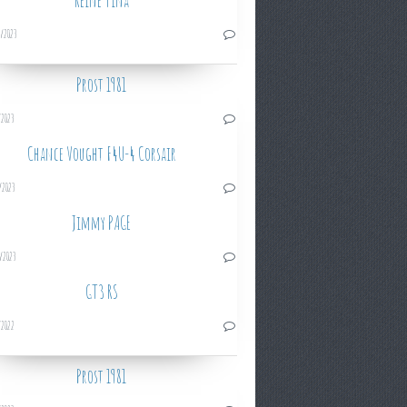
Reine Tina
/2023
Prost 1981
/2023
Chance Vought F4U-4 Corsair
/2023
Jimmy PAGE
/2023
GT3 RS
/2022
Prost 1981