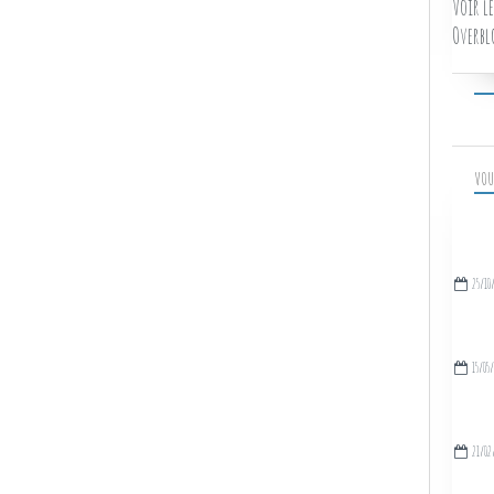
Voir le
Overbl
VOU
25/10
15/05
21/02