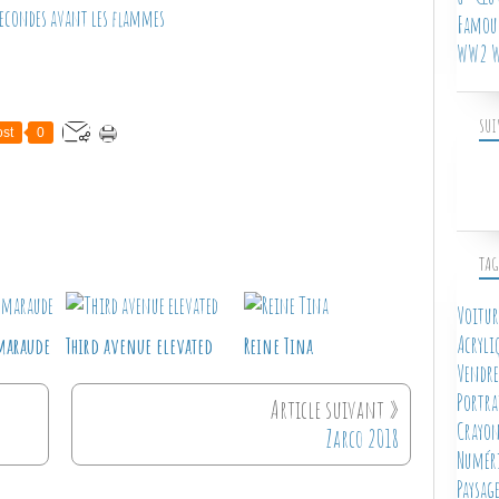
Famous
WW2 W
SUI
st
0
TAG
Voitur
Acryli
maraude
Third avenue elevated
Reine Tina
Vendre
Portra
Crayon
Zarco 2018
Numér
Paysag