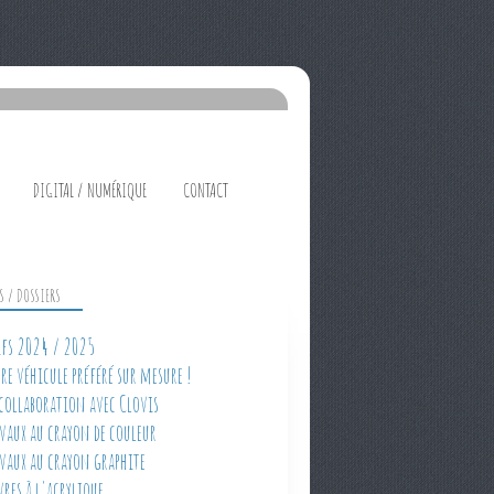
DIGITAL / NUMÉRIQUE
CONTACT
ES / DOSSIERS
rifs 2024 / 2025
tre véhicule préféré sur mesure !
 collaboration avec Clovis
avaux au crayon de couleur
avaux au crayon graphite
vres à l'acrylique