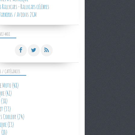
 Rallycars - Rallycars célèbres
arbirds / Avions 2GM
VEZ-MOI
S / CATÉGORIES
e Moto
(48)
que
(41)
(38)
it
(33)
s Couleur
(24)
ique
(13)
e
(10)