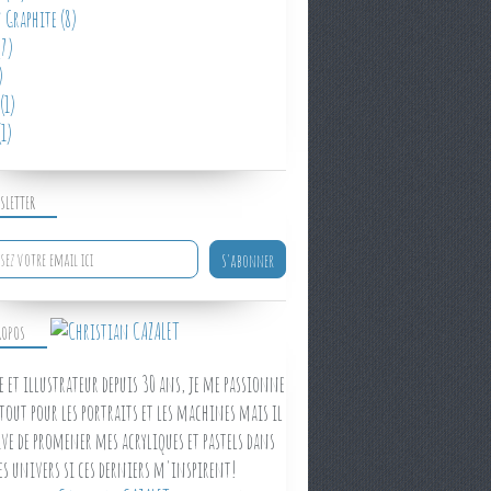
 Graphite
(8)
7)
)
(1)
1)
SLETTER
ROPOS
e et illustrateur depuis 30 ans, je me passionne
tout pour les portraits et les machines mais il
ve de promener mes acryliques et pastels dans
es univers si ces derniers m'inspirent!