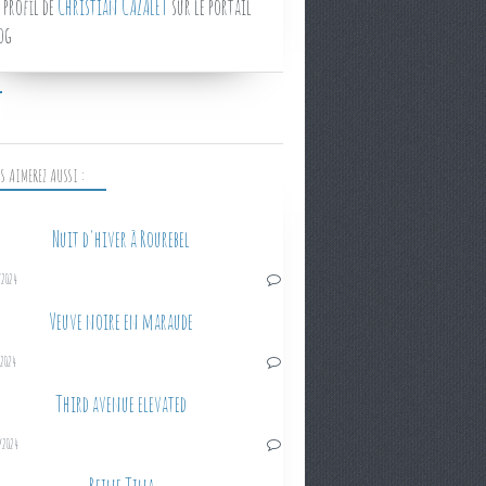
 profil de
Christian CAZALET
sur le portail
og
S AIMEREZ AUSSI :
Nuit d'hiver à Rourebel
/2024
Veuve noire en maraude
/2024
Third avenue elevated
/2024