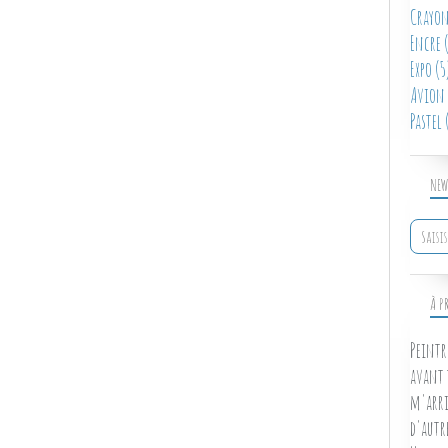
Crayon
Encre
(
Expo
(5
Avion
Pastel
(
NEW
À P
Peintr
avant 
m'arri
d'autr