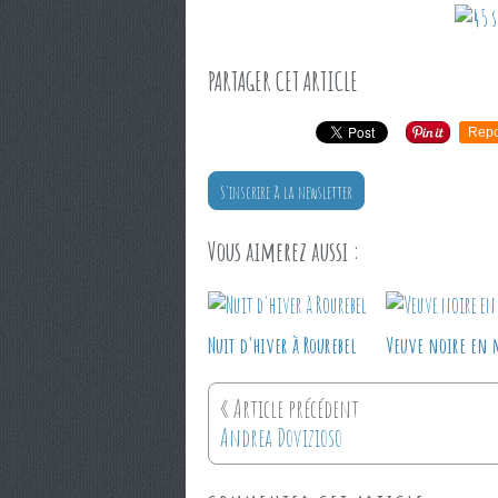
PARTAGER CET ARTICLE
Repo
S'inscrire à la newsletter
Vous aimerez aussi :
Nuit d'hiver à Rourebel
Veuve noire en 
Andrea Dovizioso