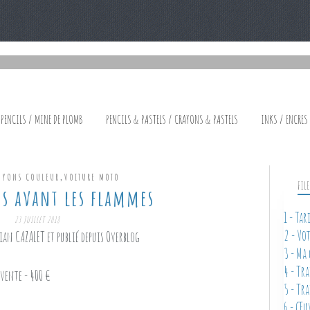
 PENCILS / MINE DE PLOMB
PENCILS & PASTELS / CRAYONS & PASTELS
INKS / ENCRES
,
AYONS COULEUR
VOITURE MOTO
FIL
es avant les flammes
1 - Ta
23 JUILLET 2018
2 - Vo
ian CAZALET et publié depuis Overblog
3 - Ma
4 - Tr
vente - 400 €
5 - Tr
6 - Œu