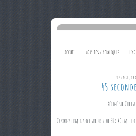
ACCUEIL
ACRYLICS / ACRYLIQUES
LEAD
,
VENDRE
CR
45 second
Rédigé par Christ
Crayons luminance sur bristol 60 x 40 cm - en 