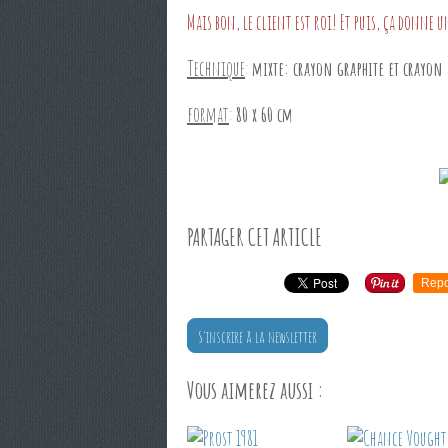
Mais bon, le client est roi! Et puis, ça donne 
Technique
:
mixte: crayon graphite et crayon
format
:
80 x 60 cm
PARTAGER CET ARTICLE
Repo
S'inscrire à la newsletter
Vous aimerez aussi :