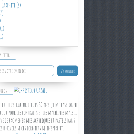
 Graphite
(8)
7)
)
(1)
1)
SLETTER
ROPOS
e et illustrateur depuis 30 ans, je me passionne
tout pour les portraits et les machines mais il
ve de promener mes acryliques et pastels dans
es univers si ces derniers m'inspirent!