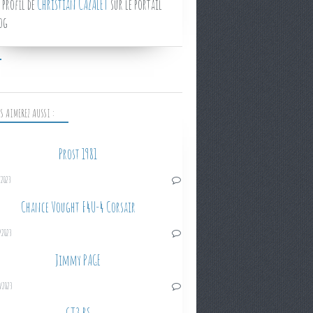
 profil de
Christian CAZALET
sur le portail
og
S AIMEREZ AUSSI :
Prost 1981
/2023
Chance Vought F4U-4 Corsair
/2023
Jimmy PAGE
/2023