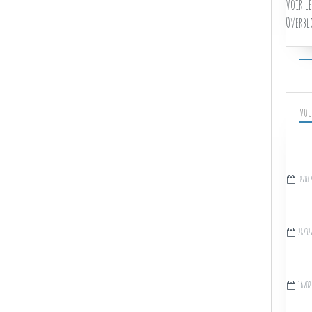
Voir le
Overbl
VOU
18/07
28/02
16/02