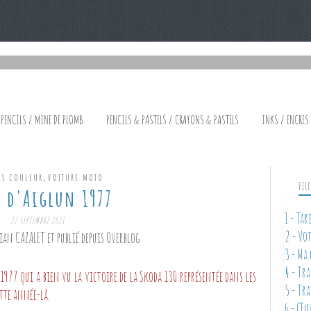
 PENCILS / MINE DE PLOMB
PENCILS & PASTELS / CRAYONS & PASTELS
INKS / ENCRES
,
NS COULEUR
VOITURE MOTO
FIL
s d'Aiglun 1977
1 - Ta
22 SEPTEMBRE 2021
2 - Vo
ian CAZALET et publié depuis Overblog
3 - Ma
4 - Tr
1977 qui a bien vu la victoire de la Skoda 130 représentée dans les
5 - Tr
ette année-là.
6 - Œu