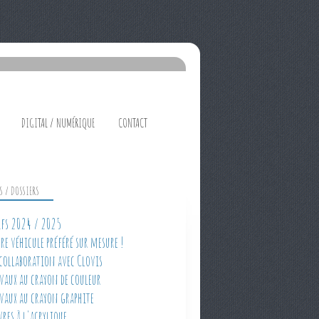
DIGITAL / NUMÉRIQUE
CONTACT
ES / DOSSIERS
rifs 2024 / 2025
tre véhicule préféré sur mesure !
 collaboration avec Clovis
avaux au crayon de couleur
avaux au crayon graphite
vres à l'acrylique