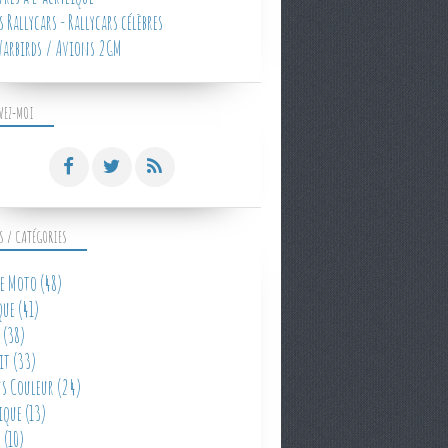
 Rallycars - Rallycars célèbres
arbirds / Avions 2GM
VEZ-MOI
S / CATÉGORIES
e Moto
(48)
que
(41)
(38)
it
(33)
s Couleur
(24)
ique
(13)
e
(10)