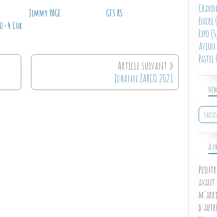
Crayon
Jimmy PAGE
GT3 RS
Encre
(
4U-4 Cor
Expo
(5
Avion
Pastel
(
Johann ZARCO 2021
NEW
À P
Peintr
avant 
m'arri
d'autr