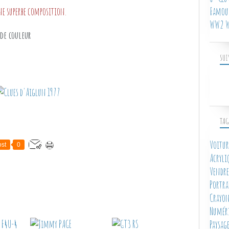
une superbe composition.
Famous
WW2 W
 de couleur
SUI
TAG
Voitur
st
0
Acryli
Vendre
Portra
Crayon
Numér
Paysag