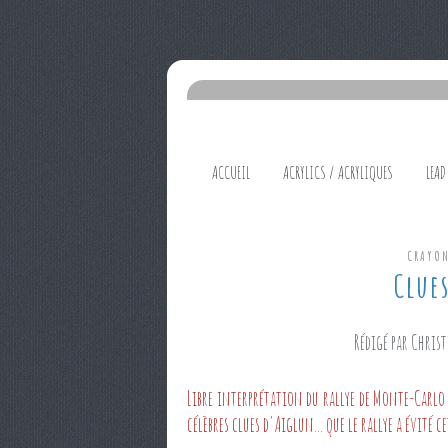
ACCUEIL
ACRYLICS / ACRYLIQUES
LEAD
CRAYO
Clue
Rédigé par Christ
Libre interprétation du rallye de Monte-Carlo 
célèbres clues d'Aiglun... que le rallye a évité c