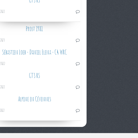
GT3 RS
/2022
Prost 1981
/2023
Sébastien Loeb - Daniel Elena - C4 WRC
/2022
GT3 RS
/2022
Alpine en Cévennes
/2022