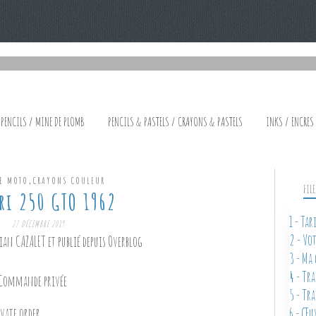
 PENCILS / MINE DE PLOMB
PENCILS & PASTELS / CRAYONS & PASTELS
INKS / ENCRES
,
E MOTO
CRAYONS COULEUR
FIL
ri 250 GTO 1962
1 - Ta
27 DÉCEMBRE 2019
2 - Vo
ian CAZALET et publié depuis Overblog
3 - Ma
4 - Tr
- Commande privée
5 - Tr
ivate order
6 - Œu