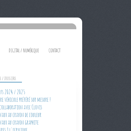
DIGITAL / NUMÉRIQUE
CONTACT
ES / DOSSIERS
rifs 2024 / 2025
tre véhicule préféré sur mesure !
 collaboration avec Clovis
avaux au crayon de couleur
avaux au crayon graphite
vres à l'acrylique