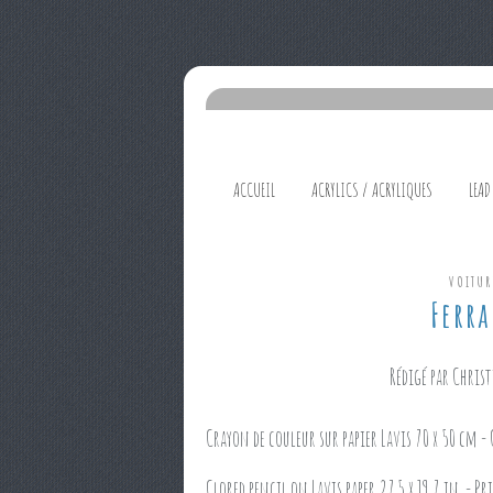
ACCUEIL
ACRYLICS / ACRYLIQUES
LEAD
VOITUR
Ferra
Rédigé par Christ
Crayon de couleur sur papier Lavis 70 x 50 cm 
Clored pencil on Lavis paper 27.5 x 19.7 in. - Pr