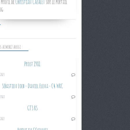
 profil de
Christian CAZALET
sur le portail
og
S AIMEREZ AUSSI :
Prost 1981
/2023
Sébastien Loeb - Daniel Elena - C4 WRC
/2022
GT3 RS
/2022