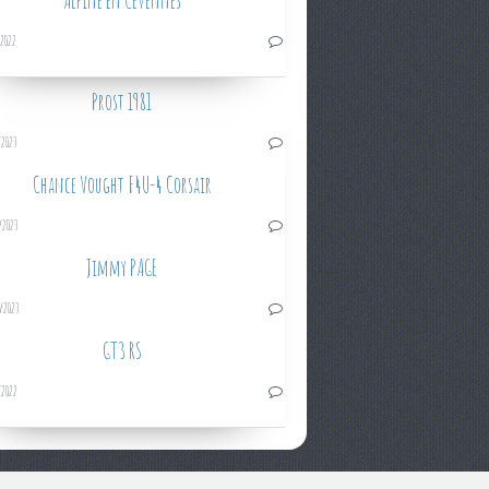
Alpine en Cévennes
/2022
Prost 1981
/2023
Chance Vought F4U-4 Corsair
/2023
Jimmy PAGE
/2023
GT3 RS
/2022