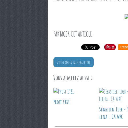
PARTAGER CET ARTICLE
Repo
S'inscrire à la newsletter
Vous aimerez aussi :
Prost 1981
Sébastien Loeb - 
lena - C4 WRC