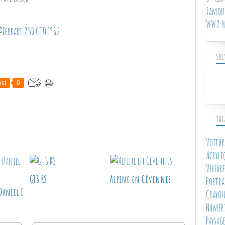
Famous
WW2 W
SUI
st
0
TAG
Voitur
Acryli
Vendre
GT3 RS
Alpine en Cévennes
Portra
Daniel E
Crayon
Numér
Paysag