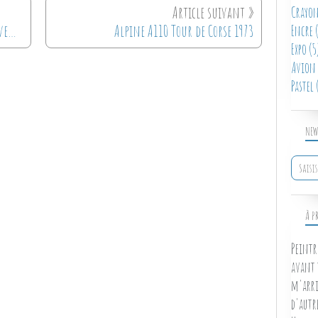
Crayon
JC Andruet - lancia Stratos - Ronde cévenole 1973
Alpine A110 Tour de Corse 1973
Encre
(
Expo
(5
Avion
Pastel
(
NEW
À P
Peintr
avant 
m'arri
d'autr