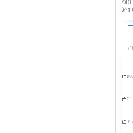
Voir le
Overbl
VOU
18/07
23/10
01/09